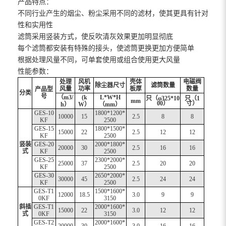
产品特点：
不同行业产生的烟尘、粉尘采用不同的滤材，使其更具有针对
性和实用性
滤筒采用竖装方式，使反吹清灰效果更加明显彻底
每个滤筒都安装有特殊的接头，使滤筒更换更加方便简单
根据处理风量不同，可单套使用或组合使用更大风量
性能参数：
处理
风机
壳体
电磁阀
除尘器尺寸
滤筒数量
风量
功率
板厚
数量
产品型
分类
号
（
m3/
(k
L*W*H
只（
φ325*10
只（
1
mm
00）
寸）
h）
W）
（mm）
GES-10
1800*1200*
10000
15
2.5
8
8
KF
2500
GES-15
1800*1500*
15000
22
2.5
12
12
KF
2500
竖装
GES-20
2000*1800*
20000
30
2.5
16
16
式
KF
2500
GES-25
2300*2000*
25000
37
2.5
20
20
KF
2500
GES-30
2650*2000*
30000
45
2.5
24
24
KF
2500
GES-T1
1500*1600*
12000
18.5
3.0
9
9
0KF
3150
斜插
GES-T1
2000*1600*
15000
22
3.0
12
12
式
0KF
3150
GES-T2
2000*1600*
20000
30
3.0
16
16