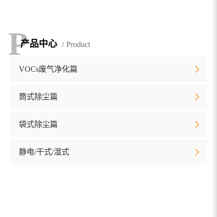
P
P
P
产品中心
Product
VOCs废气净化篇
筒式除尘篇
袋式除尘篇
静电/干式/湿式