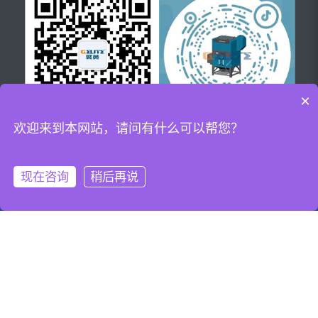
×
欢迎来到本网站，请问有什么可以帮您？
官方微信
官方抖音
现在咨询
稍后再说
网站首页
一键导航
一体式滤筒除尘器怎么样？厨房油烟净化装置哪家便宜？焊接除尘设备哪
家好？浙江聚英环保科技有限公司主要提供一体式滤筒除尘器,厨房油烟
净化装置,焊接除尘设备,焊接烟尘净化设备
Copyright©
www.gelitegroup.com
(
点击复制
)浙江聚英环保科技有限公司
备案号：
浙ICP备15038850号-1
浙公网安备：
33060402000164
热门城市推广:
浙江
上海
安徽
江苏
陕西
辽宁
福建
广东